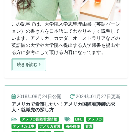
この記事では、大学院入学志望理由書（英語バージ
ョン）の書き方を日本語にてわかりやすく説明して
います。アメリカ、カナダ、オーストラリアなどの
英語圏の大学や大学院へ提出する入学願書を提出す
る方に参考にして頂ける内容になってます。
続きを読む
2018年08月24日
公開
2024年01月27日
更新
アメリカで看護したい！アメリカ国際看護師の求
人・就職先の探し方
アメリカ国際看護情報
LIFE
アメリカ
アメリカ仕事
アメリカ看護
海外移住
看護