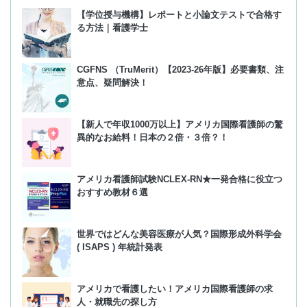
【学位授与機構】レポートと小論文テストで合格す
る方法｜看護学士
CGFNS （TruMerit）【2023-26年版】必要書類、注
意点、疑問解決！
【新人で年収1000万以上】アメリカ国際看護師の驚
異的なお給料！日本の２倍・３倍？！
アメリカ看護師試験NCLEX-RN★一発合格に役立つ
おすすめ教材６選
世界ではどんな美容医療が人気？国際形成外科学会
( ISAPS ) 年統計発表
アメリカで看護したい！アメリカ国際看護師の求
人・就職先の探し方