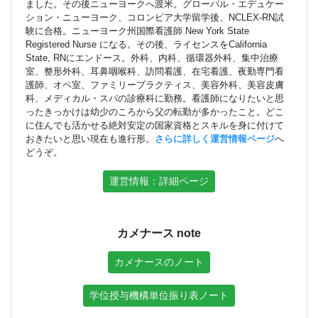
ました。その後ニューヨークへ渡米。グローバル・エデュケー
ション・ニューヨーク、コロンビア大学留学後、NCLEX-RN試
験に合格。ニューヨーク州国際看護師 New York State
Registered Nurse になる。その後、ライセンスをCalifornia
State, RNにエンドース。外科、内科、循環器外科、集中治療
室、整形外科、耳鼻咽喉科、訪問看護、在宅看護、夜勤専門看
護師、オペ室、ファミリープラクティス、美容外科、美容皮膚
科、メディカル・スパの診療科に勤務。看護師になりたいと思
ったきっかけは幼少のころから父の転勤が多かったこと。どこ
に住んでも活かせる絶対安定の国家資格とスキルを身に付けて
おきたいと思い現在も進行形。
さらに詳しく運営情報ページ
へ
どうぞ。
運営情報：詳細ページ
カメナース note
カメナースのノート
学位授与機構単位振り表ノート