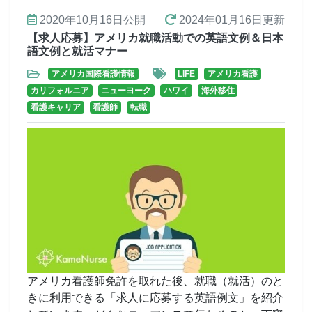
2020年10月16日
公開
2024年01月16日
更新
【求人応募】アメリカ就職活動での英語文例＆日本
語文例と就活マナー
アメリカ国際看護情報
LIFE
アメリカ看護
カリフォルニア
ニューヨーク
ハワイ
海外移住
看護キャリア
看護師
転職
アメリカ看護師免許を取れた後、就職（就活）のと
きに利用できる「求人に応募する英語例文」を紹介