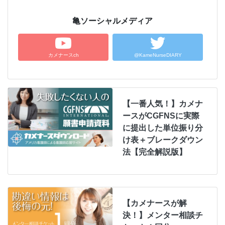
亀ソーシャルメディア
カメナースch
@KameNurseDIARY
【一番人気！】カメナ
ースがCGFNSに実際
に提出した単位振り分
け表＋ブレークダウン
法【完全解説版】
【カメナースが解
決！】メンター相談チ