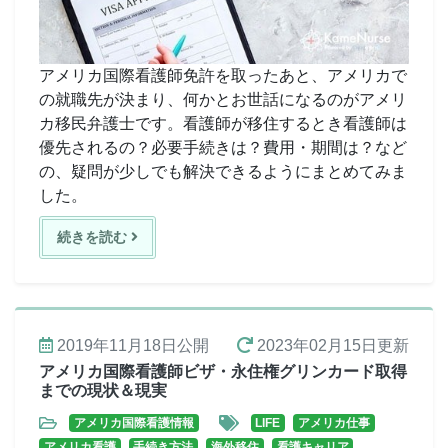
アメリカ国際看護師免許を取ったあと、アメリカで
の就職先が決まり、何かとお世話になるのがアメリ
カ移民弁護士です。看護師が移住するとき看護師は
優先されるの？必要手続きは？費用・期間は？など
の、疑問が少しでも解決できるようにまとめてみま
した。
続きを読む
2019年11月18日
公開
2023年02月15日
更新
アメリカ国際看護師ビザ・永住権グリンカード取得
までの現状＆現実
アメリカ国際看護情報
LIFE
アメリカ仕事
アメリカ看護
手続き方法
海外移住
看護キャリア