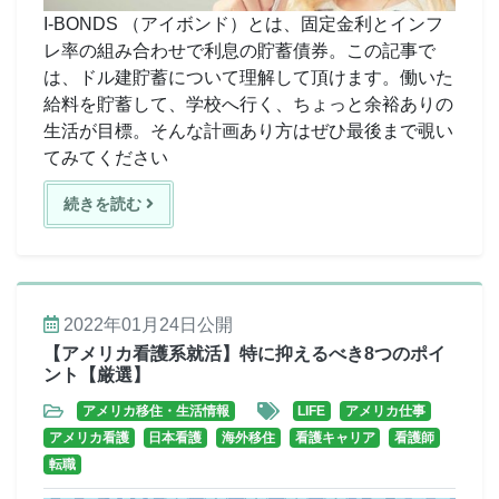
I-BONDS （アイボンド）とは、固定金利とインフ
レ率の組み合わせで利息の貯蓄債券。この記事で
は、ドル建貯蓄について理解して頂けます。働いた
給料を貯蓄して、学校へ行く、ちょっと余裕ありの
生活が目標。そんな計画あり方はぜひ最後まで覗い
てみてください
続きを読む
2022年01月24日
公開
【アメリカ看護系就活】特に抑えるべき8つのポイ
ント【厳選】
アメリカ移住・生活情報
LIFE
アメリカ仕事
アメリカ看護
日本看護
海外移住
看護キャリア
看護師
転職