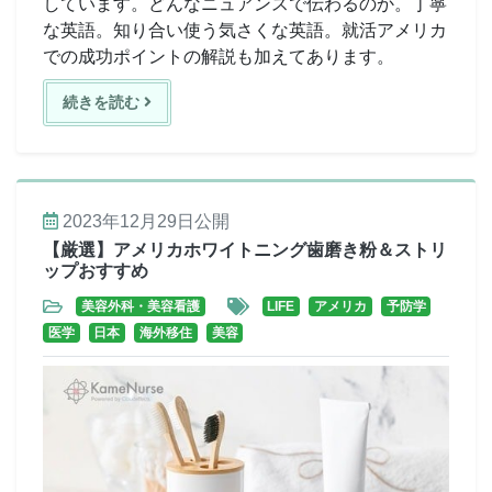
しています。どんなニュアンスで伝わるのか。丁寧
な英語。知り合い使う気さくな英語。就活アメリカ
での成功ポイントの解説も加えてあります。
続きを読む
2023年12月29日
公開
【厳選】アメリカホワイトニング歯磨き粉＆ストリ
ップおすすめ
美容外科・美容看護
LIFE
アメリカ
予防学
医学
日本
海外移住
美容