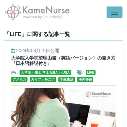
「LIFE」に関する記事一覧
2024年08月15日
公開
大学院入学志望理由書（英語バージョン）の書き方
『日本語解説付き』
大学院・修士.博士 MBA in USA
LIFE
アメリカ
カリフォルニア
学生生活
海外移住