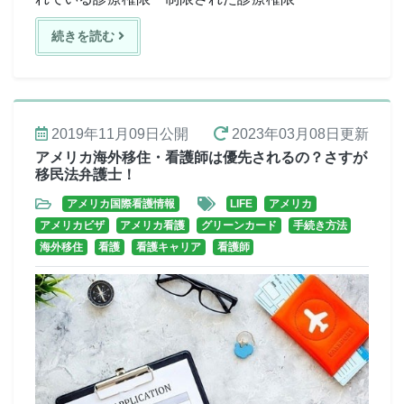
続きを読む
2019年11月09日
公開
2023年03月08日
更新
アメリカ海外移住・看護師は優先されるの？さすが
移民法弁護士！
アメリカ国際看護情報
LIFE
アメリカ
アメリカビザ
アメリカ看護
グリーンカード
手続き方法
海外移住
看護
看護キャリア
看護師