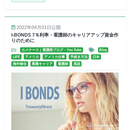
2022年04月01日
公開
I-BONDS 7％利率・看護師のキャリアアップ資金作
りのために
カメナース｜看護師ブログ・You Tube
Blog
LIFE
アメリカ
アメリカ仕事
手続き方法
日本
海外移住
看護キャリア
看護師
英語