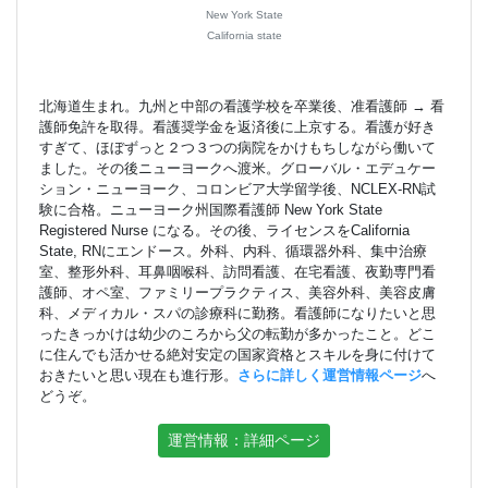
New York State
California state
北海道生まれ。九州と中部の看護学校を卒業後、准看護師 → 看
護師免許を取得。看護奨学金を返済後に上京する。看護が好き
すぎて、ほぼずっと２つ３つの病院をかけもちしながら働いて
ました。その後ニューヨークへ渡米。グローバル・エデュケー
ション・ニューヨーク、コロンビア大学留学後、NCLEX-RN試
験に合格。ニューヨーク州国際看護師 New York State
Registered Nurse になる。その後、ライセンスをCalifornia
State, RNにエンドース。外科、内科、循環器外科、集中治療
室、整形外科、耳鼻咽喉科、訪問看護、在宅看護、夜勤専門看
護師、オペ室、ファミリープラクティス、美容外科、美容皮膚
科、メディカル・スパの診療科に勤務。看護師になりたいと思
ったきっかけは幼少のころから父の転勤が多かったこと。どこ
に住んでも活かせる絶対安定の国家資格とスキルを身に付けて
おきたいと思い現在も進行形。
さらに詳しく運営情報ページ
へ
どうぞ。
運営情報：詳細ページ