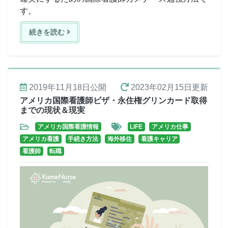
す。
続きを読む
2019年11月18日
公開
2023年02月15日
更新
アメリカ国際看護師ビザ・永住権グリンカード取得
までの現状＆現実
アメリカ国際看護情報
LIFE
アメリカ仕事
アメリカ看護
手続き方法
海外移住
看護キャリア
看護師
転職