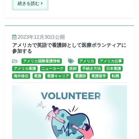
続きを読む
2023年12月30日
公開
アメリカで英語で看護師として医療ボランティアに
参加する
アメリカ国際看護情報
アメリカ
アメリカ仕事
アメリカ看護
ニューヨーク
医師
手続き方法
日本看護
海外移住
看護
看護キャリア
看護師
看護留学
転職