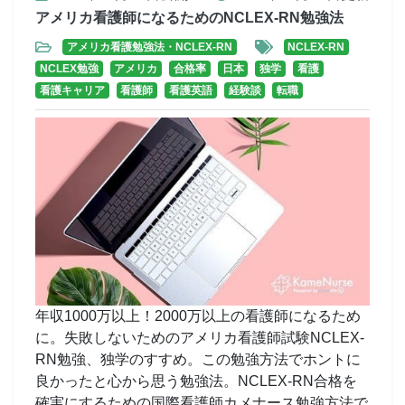
アメリカ看護師になるためのNCLEX-RN勉強法
アメリカ看護勉強法・NCLEX-RN
NCLEX-RN
NCLEX勉強
アメリカ
合格率
日本
独学
看護
看護キャリア
看護師
看護英語
経験談
転職
年収1000万以上！2000万以上の看護師になるため
に。失敗しないためのアメリカ看護師試験NCLEX-
RN勉強、独学のすすめ。この勉強方法でホントに
良かったと心から思う勉強法。NCLEX-RN合格を
確実にするための国際看護師カメナース勉強方法で