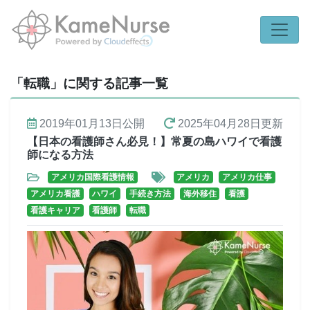
「転職」に関する記事一覧
2019年01月13日
公開
2025年04月28日
更新
【日本の看護師さん必見！】常夏の島ハワイで看護
師になる方法
アメリカ国際看護情報
アメリカ
アメリカ仕事
アメリカ看護
ハワイ
手続き方法
海外移住
看護
看護キャリア
看護師
転職