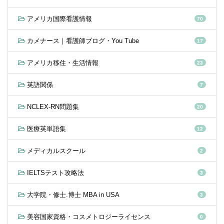
アメリカ国際看護情報
70
カメナース｜看護師ブログ・You Tube
17
アメリカ移住・生活情報
23
英語関係
7
NCLEX-RN問題集
20
医療英単語集
12
メディカルスクール
2
IELTSテスト攻略法
3
大学院・修士.博士 MBA in USA
3
美容国家資格・コスメトロジーライセンス
0