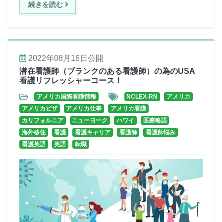
続きを読む
2022年08月16日
公開
潜在看護師（ブランクのある看護師）の為のUSA
看護リフレッシャーコース！
アメリカ国際看護情報
NCLEX-RN
アメリカ
アメリカビザ
アメリカ仕事
アメリカ看護
カリフォルニア
ニューヨーク
ハワイ
医療略語
海外移住
看護
看護キャリア
看護師
看護師悩み
看護英語
英語
転職