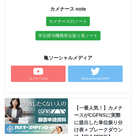
カメナース note
カメナースのノート
学位授与機構単位振り表ノート
亀ソーシャルメディア
カメナースch
@KameNurseDIARY
【一番人気！】カメナ
ースがCGFNSに実際
に提出した単位振り分
け表＋ブレークダウン