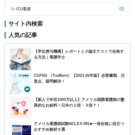
ICU看護
0
サイト内検索
人気の記事
【学位授与機構】レポートと小論文テストで合格す
る方法｜看護学士
CGFNS （TruMerit）【2023-26年版】必要書類、注
意点、疑問解決！
【新人で年収1000万以上】アメリカ国際看護師の驚
異的なお給料！日本の２倍・３倍？！
アメリカ看護師試験NCLEX-RN★一発合格に役立つ
おすすめ教材６選