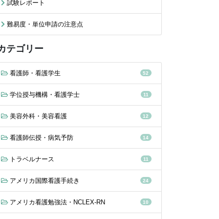
試験レポート
難易度・単位申請の注意点
カテゴリー
看護師・看護学生
52
学位授与機構・看護学士
11
美容外科・美容看護
12
看護師伝授・病気予防
14
トラベルナース
11
アメリカ国際看護手続き
24
アメリカ看護勉強法・NCLEX-RN
10