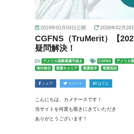
2019年02月03日
公開
2026年02月28
CGFNS（TruMerit）【
疑問解決！
アメリカ国際看護手続き
CGFNS
アメリカ
海外移住
看護キャリア
看護留学
看護英語
シェア
ツイート
はてな
こんにちは、カメナースです！
当サイトを何度も覗きにきていただき
ありがとうございます！