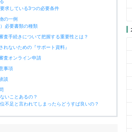
ある
各州が要求している3つの必要条件
出物の一例
it）必要書類の種類
）願書審査手続きについて把握する重要性とは？
と審査されないための『サポート資料』
t）審査オンライン申請
注意事項
体験談
質問
格しないことあるの？
、もし単位不足と言われてしまったらどうすば良いの？