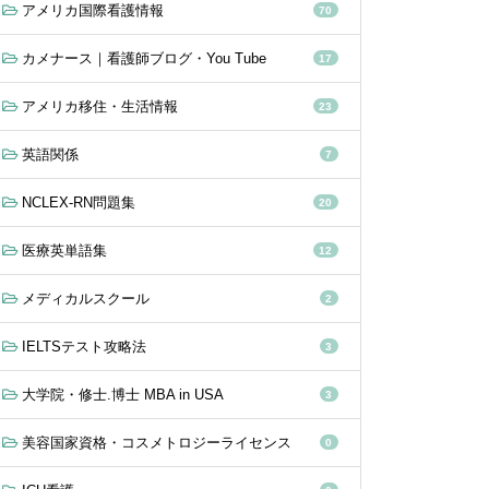
アメリカ国際看護情報
70
カメナース｜看護師ブログ・You Tube
17
アメリカ移住・生活情報
23
英語関係
7
NCLEX-RN問題集
20
医療英単語集
12
メディカルスクール
2
IELTSテスト攻略法
3
大学院・修士.博士 MBA in USA
3
美容国家資格・コスメトロジーライセンス
0