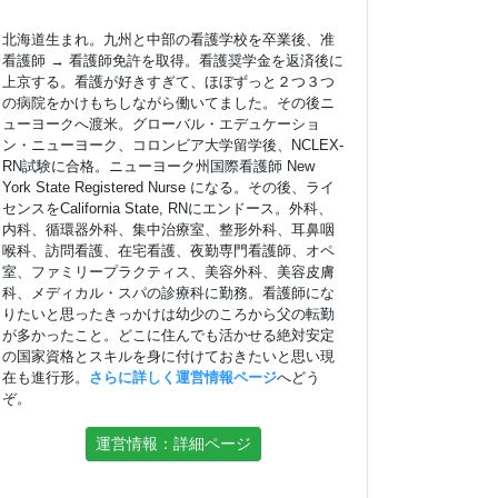
北海道生まれ。九州と中部の看護学校を卒業後、准
看護師 → 看護師免許を取得。看護奨学金を返済後に
上京する。看護が好きすぎて、ほぼずっと２つ３つ
の病院をかけもちしながら働いてました。その後ニ
ューヨークへ渡米。グローバル・エデュケーショ
ン・ニューヨーク、コロンビア大学留学後、NCLEX-
RN試験に合格。ニューヨーク州国際看護師 New
York State Registered Nurse になる。その後、ライ
センスをCalifornia State, RNにエンドース。外科、
内科、循環器外科、集中治療室、整形外科、耳鼻咽
喉科、訪問看護、在宅看護、夜勤専門看護師、オペ
室、ファミリープラクティス、美容外科、美容皮膚
科、メディカル・スパの診療科に勤務。看護師にな
りたいと思ったきっかけは幼少のころから父の転勤
が多かったこと。どこに住んでも活かせる絶対安定
の国家資格とスキルを身に付けておきたいと思い現
在も進行形。
さらに詳しく運営情報ページ
へどう
ぞ。
運営情報：詳細ページ