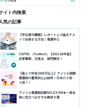
ICU看護
0
サイト内検索
人気の記事
【学位授与機構】レポートと小論文テス
トで合格する方法｜看護学士
CGFNS （TruMerit）【2023-26年版】
必要書類、注意点、疑問解決！
【新人で年収1000万以上】アメリカ国際
看護師の驚異的なお給料！日本の２倍・
３倍？！
アメリカ看護師試験NCLEX-RN★一発合
格に役立つおすすめ教材６選