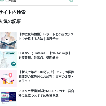
ICU看護
0
サイト内検索
人気の記事
【学位授与機構】レポートと小論文テス
トで合格する方法｜看護学士
CGFNS （TruMerit）【2023-26年版】
必要書類、注意点、疑問解決！
【新人で年収1000万以上】アメリカ国際
看護師の驚異的なお給料！日本の２倍・
３倍？！
アメリカ看護師試験NCLEX-RN★一発合
格に役立つおすすめ教材６選