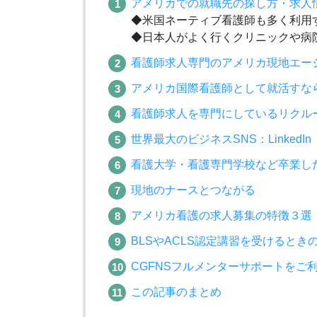
アメリカでの就職先の探し方・求人
◆米国ネーティブ看護師も多く利用
◆日本人がよく行くクリニックや病
看護師求人専門のアメリカ現地エー
アメリカ国際看護師として就活すな
看護師求人を専門にしているリクル
世界最大のビジネスSNS：Linke
看護大学・看護専門学校など卒業し
現地のナースとつながる
アメリカ看護の求人募集の特徴３選
BLSやACLS認定講習を受けるとき
CGFNSフルメンターサポートをご
この記事のまとめ