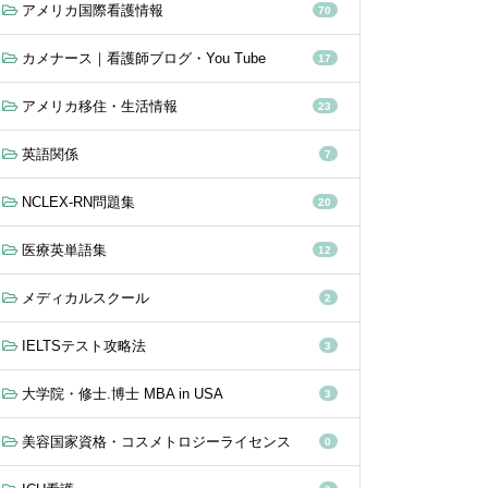
アメリカ国際看護情報
70
カメナース｜看護師ブログ・You Tube
17
アメリカ移住・生活情報
23
英語関係
7
NCLEX-RN問題集
20
医療英単語集
12
メディカルスクール
2
IELTSテスト攻略法
3
大学院・修士.博士 MBA in USA
3
美容国家資格・コスメトロジーライセンス
0