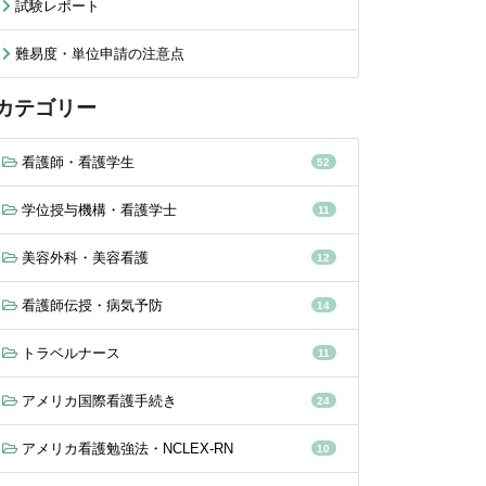
試験レポート
難易度・単位申請の注意点
カテゴリー
看護師・看護学生
52
学位授与機構・看護学士
11
美容外科・美容看護
12
看護師伝授・病気予防
14
トラベルナース
11
アメリカ国際看護手続き
24
アメリカ看護勉強法・NCLEX-RN
10