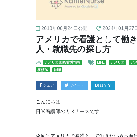
2018年08月24日
公開
2024年01月27
アメリカで看護として働
人・就職先の探し方
アメリカ国際看護情報
LIFE
アメリカ
ア
看護師
転職
シェア
ツイート
はてな
こんにちは
日米看護師のカメナースです！
今回はアメリカで看護として働きたい方へ向