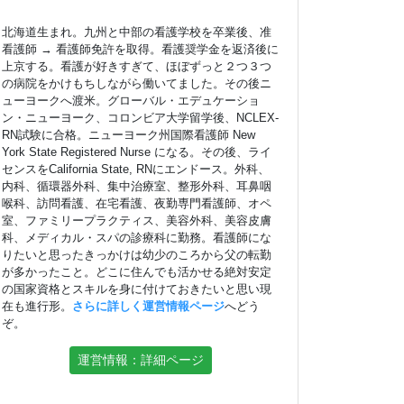
北海道生まれ。九州と中部の看護学校を卒業後、准
看護師 → 看護師免許を取得。看護奨学金を返済後に
上京する。看護が好きすぎて、ほぼずっと２つ３つ
の病院をかけもちしながら働いてました。その後ニ
ューヨークへ渡米。グローバル・エデュケーショ
ン・ニューヨーク、コロンビア大学留学後、NCLEX-
RN試験に合格。ニューヨーク州国際看護師 New
York State Registered Nurse になる。その後、ライ
センスをCalifornia State, RNにエンドース。外科、
内科、循環器外科、集中治療室、整形外科、耳鼻咽
喉科、訪問看護、在宅看護、夜勤専門看護師、オペ
室、ファミリープラクティス、美容外科、美容皮膚
科、メディカル・スパの診療科に勤務。看護師にな
りたいと思ったきっかけは幼少のころから父の転勤
が多かったこと。どこに住んでも活かせる絶対安定
の国家資格とスキルを身に付けておきたいと思い現
在も進行形。
さらに詳しく運営情報ページ
へどう
ぞ。
運営情報：詳細ページ