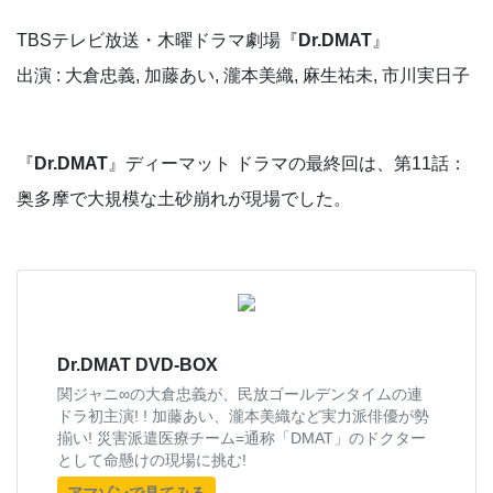
TBSテレビ放送・木曜ドラマ劇場『
Dr.DMAT
』
出演 : 大倉忠義, 加藤あい, 瀧本美織, 麻生祐未, 市川実日子
『
Dr.DMAT
』ディーマット ドラマの最終回は、第11話：
奥多摩で大規模な土砂崩れが現場でした。
Dr.DMAT DVD-BOX
関ジャニ∞の大倉忠義が、民放ゴールデンタイムの連
ドラ初主演! ! 加藤あい、瀧本美織など実力派俳優が勢
揃い! 災害派遣医療チーム=通称「DMAT」のドクター
として命懸けの現場に挑む!
アマゾンで見てみる