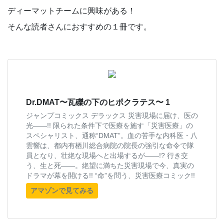
ディーマットチームに興味がある！
そんな読者さんにおすすめの１冊です。
Dr.DMAT〜瓦礫の下のヒポクラテス〜 1
ジャンプコミックス デラックス 災害現場に届け、医の
光――!! 限られた条件下で医療を施す「災害医療」の
スペシャリスト、通称“DMAT”。血の苦手な内科医・八
雲響は、都内有栖川総合病院の院長の強引な命令で隊
員となり、壮絶な現場へと出場するが――!? 行き交
う、生と死――。絶望に満ちた災害現場で今、真実の
ドラマが幕を開ける!! “命”を問う、災害医療コミック!!
アマゾンで見てみる