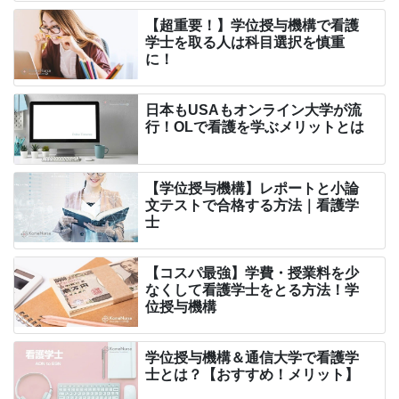
【超重要！】学位授与機構で看護
学士を取る人は科目選択を慎重
に！
日本もUSAもオンライン大学が流
行！OLで看護を学ぶメリットとは
【学位授与機構】レポートと小論
文テストで合格する方法｜看護学
士
【コスパ最強】学費・授業料を少
なくして看護学士をとる方法！学
位授与機構
学位授与機構＆通信大学で看護学
士とは？【おすすめ！メリット】