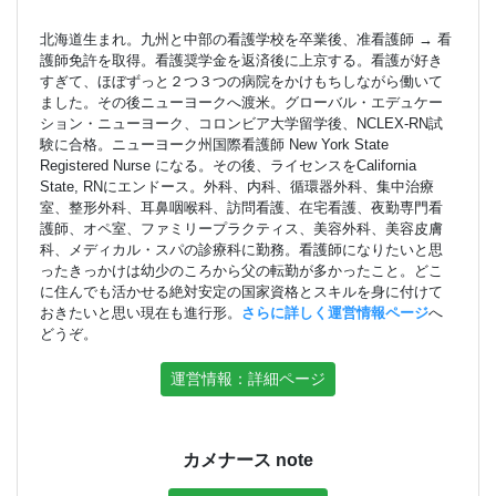
北海道生まれ。九州と中部の看護学校を卒業後、准看護師 → 看
護師免許を取得。看護奨学金を返済後に上京する。看護が好き
すぎて、ほぼずっと２つ３つの病院をかけもちしながら働いて
ました。その後ニューヨークへ渡米。グローバル・エデュケー
ション・ニューヨーク、コロンビア大学留学後、NCLEX-RN試
験に合格。ニューヨーク州国際看護師 New York State
Registered Nurse になる。その後、ライセンスをCalifornia
State, RNにエンドース。外科、内科、循環器外科、集中治療
室、整形外科、耳鼻咽喉科、訪問看護、在宅看護、夜勤専門看
護師、オペ室、ファミリープラクティス、美容外科、美容皮膚
科、メディカル・スパの診療科に勤務。看護師になりたいと思
ったきっかけは幼少のころから父の転勤が多かったこと。どこ
に住んでも活かせる絶対安定の国家資格とスキルを身に付けて
おきたいと思い現在も進行形。
さらに詳しく運営情報ページ
へ
どうぞ。
運営情報：詳細ページ
カメナース note