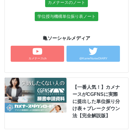
カメナースのノート
学位授与機構単位振り表ノート
亀ソーシャルメディア
カメナースch
@KameNurseDIARY
【一番人気！】カメナ
ースがCGFNSに実際
に提出した単位振り分
け表＋ブレークダウン
法【完全解説版】