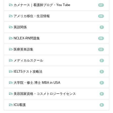
カメナース｜看護師ブログ・You Tube
17
アメリカ移住・生活情報
23
英語関係
7
NCLEX-RN問題集
20
医療英単語集
12
メディカルスクール
2
IELTSテスト攻略法
3
大学院・修士.博士 MBA in USA
3
美容国家資格・コスメトロジーライセンス
0
ICU看護
0