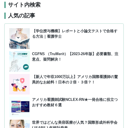
サイト内検索
人気の記事
【学位授与機構】レポートと小論文テストで合格す
る方法｜看護学士
CGFNS （TruMerit）【2023-26年版】必要書類、注
意点、疑問解決！
【新人で年収1000万以上】アメリカ国際看護師の驚
異的なお給料！日本の２倍・３倍？！
アメリカ看護師試験NCLEX-RN★一発合格に役立つ
おすすめ教材６選
世界ではどんな美容医療が人気？国際形成外科学会
( ISAPS ) 年統計発表