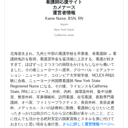
看護師応援サイト
カメナース
運営者情報
Kame Nurse, BSN, RN
Japan
New York State
California state
北海道生まれ。九州と中部の看護学校を卒業後、准看護師 → 看
護師免許を取得。看護奨学金を返済後に上京する。看護が好き
すぎて、ほぼずっと２つ３つの病院をかけもちしながら働いて
ました。その後ニューヨークへ渡米。グローバル・エデュケー
ション・ニューヨーク、コロンビア大学留学後、NCLEX-RN試
験に合格。ニューヨーク州国際看護師 New York State
Registered Nurse になる。その後、ライセンスをCalifornia
State, RNにエンドース。外科、内科、循環器外科、集中治療
室、整形外科、耳鼻咽喉科、訪問看護、在宅看護、夜勤専門看
護師、オペ室、ファミリープラクティス、美容外科、美容皮膚
科、メディカル・スパの診療科に勤務。看護師になりたいと思
ったきっかけは幼少のころから父の転勤が多かったこと。どこ
に住んでも活かせる絶対安定の国家資格とスキルを身に付けて
おきたいと思い現在も進行形。
さらに詳しく運営情報ページ
へ