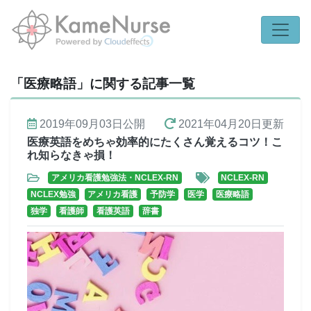
「医療略語」に関する記事一覧
2019年09月03日
公開
2021年04月20日
更新
医療英語をめちゃ効率的にたくさん覚えるコツ！こ
れ知らなきゃ損！
アメリカ看護勉強法・NCLEX-RN
NCLEX-RN
NCLEX勉強
アメリカ看護
予防学
医学
医療略語
独学
看護師
看護英語
辞書