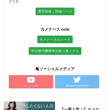
どうぞ。
運営情報：詳細ページ
カメナース note
カメナースのノート
学位授与機構単位振り表ノート
亀ソーシャルメディア
カメナースch
@KameNurseDIARY
【一番人気！】カメナ