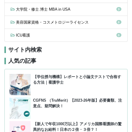
大学院・修士.博士 MBA in USA
3
美容国家資格・コスメトロジーライセンス
0
ICU看護
0
サイト内検索
人気の記事
【学位授与機構】レポートと小論文テストで合格す
る方法｜看護学士
CGFNS （TruMerit）【2023-26年版】必要書類、注
意点、疑問解決！
【新人で年収1000万以上】アメリカ国際看護師の驚
異的なお給料！日本の２倍・３倍？！