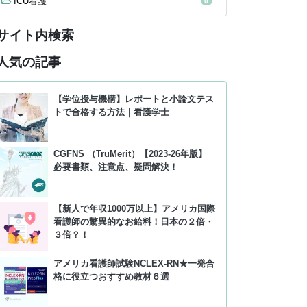
ICU看護
0
サイト内検索
人気の記事
【学位授与機構】レポートと小論文テス
トで合格する方法｜看護学士
CGFNS （TruMerit）【2023-26年版】
必要書類、注意点、疑問解決！
【新人で年収1000万以上】アメリカ国際
看護師の驚異的なお給料！日本の２倍・
３倍？！
アメリカ看護師試験NCLEX-RN★一発合
格に役立つおすすめ教材６選