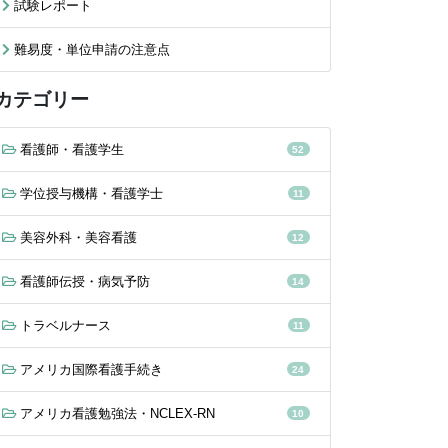
試験レポート
難易度・単位申請の注意点
カテゴリー
看護師・看護学生
52
学位授与機構・看護学士
11
美容外科・美容看護
12
看護師伝授・病気予防
14
トラベルナース
11
アメリカ国際看護手続き
24
アメリカ看護勉強法・NCLEX-RN
10