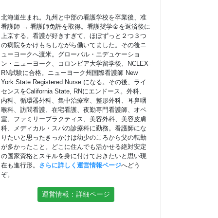
北海道生まれ。九州と中部の看護学校を卒業後、准
看護師 → 看護師免許を取得。看護奨学金を返済後に
上京する。看護が好きすぎて、ほぼずっと２つ３つ
の病院をかけもちしながら働いてました。その後ニ
ューヨークへ渡米。グローバル・エデュケーショ
ン・ニューヨーク、コロンビア大学留学後、NCLEX-
RN試験に合格。ニューヨーク州国際看護師 New
York State Registered Nurse になる。その後、ライ
センスをCalifornia State, RNにエンドース。外科、
内科、循環器外科、集中治療室、整形外科、耳鼻咽
喉科、訪問看護、在宅看護、夜勤専門看護師、オペ
室、ファミリープラクティス、美容外科、美容皮膚
科、メディカル・スパの診療科に勤務。看護師にな
りたいと思ったきっかけは幼少のころから父の転勤
が多かったこと。どこに住んでも活かせる絶対安定
の国家資格とスキルを身に付けておきたいと思い現
在も進行形。
さらに詳しく運営情報ページ
へどう
ぞ。
運営情報：詳細ページ