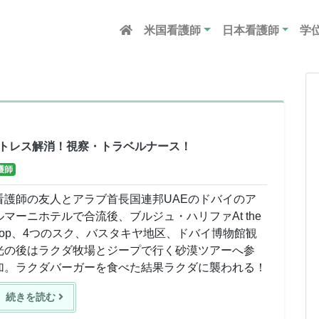
米国看護師
日本看護師
学
トレス解消！視察・トラベルナース！
護師
看護師の友人とアラブ首長国連邦UAEのドバイのア
ルマーニホテルで合流後、ブルジュ・ハリファAt the
Top、4つのスク、バスタキヤ地区、ドバイ博物館観
光の後はラクダ牧場とジープで行く砂漠ツアーへ参
加。ラクダバーガーを食べた結果ラクダに襲われる！
続きを読む