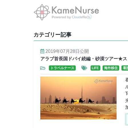
カテゴリー記事
2019年07月28日
公開
アラブ首長国ドバイ続編・砂漠ツアー★ス
トラベルナース
LIFE
海外移住
看