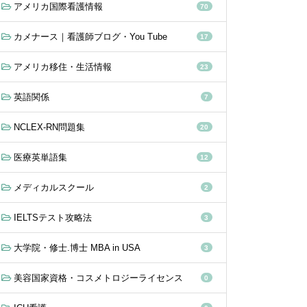
アメリカ国際看護情報
70
カメナース｜看護師ブログ・You Tube
17
アメリカ移住・生活情報
23
英語関係
7
NCLEX-RN問題集
20
医療英単語集
12
メディカルスクール
2
IELTSテスト攻略法
3
大学院・修士.博士 MBA in USA
3
美容国家資格・コスメトロジーライセンス
0